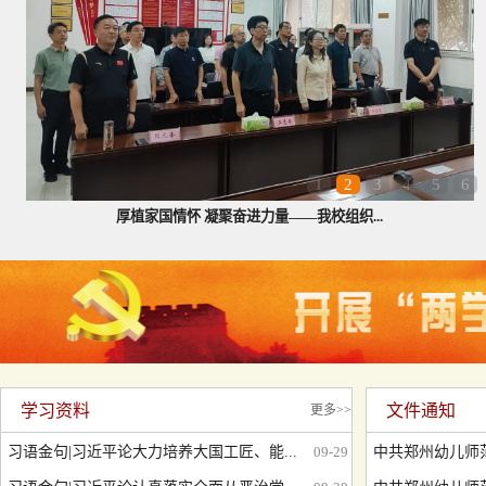
1
2
3
4
5
6
深入学院察民意 务实指导聚精神——校党...
学习资料
文件通知
更多>>
习语金句|习近平论大力培养大国工匠、能...
09-29
中共郑州幼儿师范