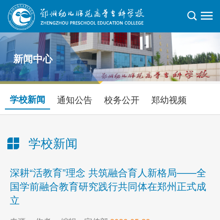
新闻中心
学校新闻
通知公告
校务公开
郑幼视频
学校新闻
当前位置：
首页
>
新闻中心
>
学校新闻
> 正文
深耕“活教育”理念 共筑融合育人新格局——全
国学前融合教育研究践行共同体在郑州正式成
立