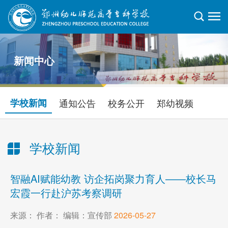
新闻中心
学校新闻
通知公告
校务公开
郑幼视频
学校新闻
当前位置：
首页
>
新闻中心
>
学校新闻
> 正文
智融AI赋能幼教 访企拓岗聚力育人——校长马
宏霞一行赴沪苏考察调研
来源： 作者： 编辑：宣传部
2026-05-27