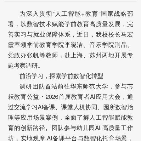
为深入贯彻“人工智能+教育”国家战略部
署，以数智技术赋能学前教育高质量发展，完
善实习与就业保障体系，近日，我校校长马宏
霞率领学前教育学院李晓洁、音乐学院荆晶、
党政办张帆等教师，赴上海、苏州两地开展专
题考察调研。
前沿学习，探索学前数智化转型
调研团队首站前往华东师范大学，参与芯
耘教育公益・2026首届教育者AI应用大会，通
过交流学习AI备课、课堂人机协同、园所数智治
理等应用场景案例，全面了解人工智能赋能教
育的创新路径。团队参与幼儿园AI 高质量工作
坊，实地观摩 AI备课平台与数智化托育场景，