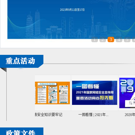
1
2
3
4
5
传...
网络安全知识要牢记
一图看懂 | 2021年...
2020年网